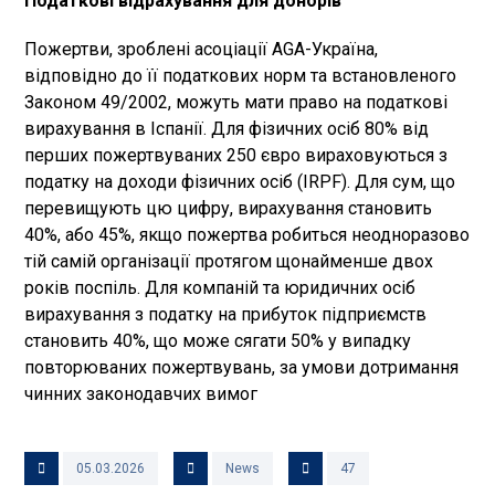
Податкові відрахування для донорів
Пожертви, зроблені асоціації AGA-Україна,
відповідно до її податкових норм та встановленого
Законом 49/2002, можуть мати право на податкові
вирахування в Іспанії. Для фізичних осіб 80% від
перших пожертвуваних 250 євро вираховуються з
податку на доходи фізичних осіб (IRPF). Для сум, що
перевищують цю цифру, вирахування становить
40%, або 45%, якщо пожертва робиться неодноразово
тій самій організації протягом щонайменше двох
років поспіль. Для компаній та юридичних осіб
вирахування з податку на прибуток підприємств
становить 40%, що може сягати 50% у випадку
повторюваних пожертвувань, за умови дотримання
чинних законодавчих вимог
05.03.2026
News
47