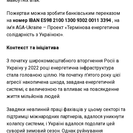
майбутніх атак.
Пожертви можна зробити банківським переказом
на
номер IBAN ES98 2100 1300 9302 0011 3394
, на
ім’я AGA-Ukraine – Проект «Термінова енергетична
солідарність з Україною».
Контекст та ініціатива
З початку широкомасштабного вторгнення Росії в
Україну у 2022 році енергетична інфраструктура
стала головною ціллю. На початку п’ятого року цієї
агресії накопичена шкода, завдана енергетичній
системі, є величезною та впливає на повсякденне
життя мільйонів людей.
Завдяки невпинній праці фахівців у цьому секторі та
підтримці міжнародних партнерів, вдалося уникнути
колапсу системи, і Україні вдалося подолати цей
суворий зимовий сезон. Однак руйнування