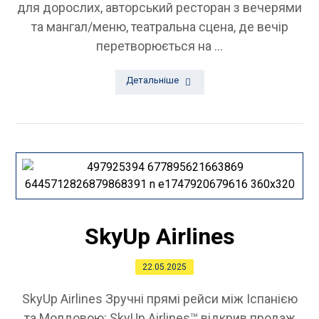
для дорослих, авторський ресторан з вечерями
та мангал/меню, театральна сцена, де вечір
перетворюється на ...
Детальніше
SkyUp Airlines
22.05.2025
SkyUp Airlines Зручні прямі рейси між Іспанією
та Молдовою: SkyUp Airlines™ відкрив продаж